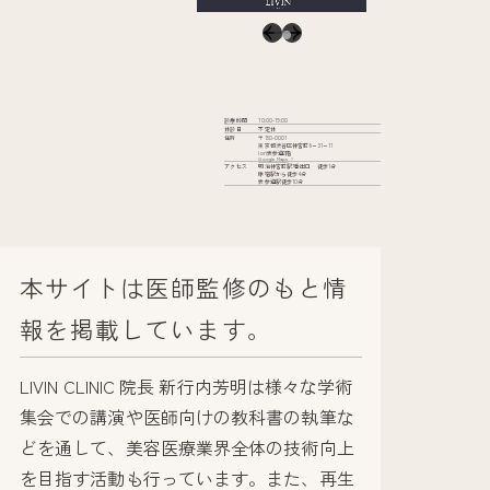
診療時間
10:00-19:00
休診日
不定休
住所
〒150-0001
東京都渋谷区神宮前6−31−11
iori表参道2階
Google Maps
アクセス
明治神宮前駅7番出口 徒歩1分
原宿駅から徒歩4分
表参道駅徒歩10分
本サイトは医師監修のもと情
報を掲載しています。
LIVIN CLINIC 院長 新行内芳明は様々な学術
集会での講演や医師向けの教科書の執筆な
どを通して、美容医療業界全体の技術向上
を目指す活動も行っています。また、再生