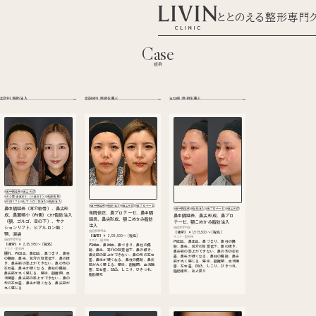
ととのえる整形専門
Case
症例
美容外科：
美容皮膚科：
注入治療：
#鼻中隔延長
#鼻尖形成
#非公開: 鼻翼縮小（小鼻縮小）
#脂肪吸引
#前額リフト
#ヒアルロン酸注入
#脂肪注入
#鼻中隔延長
#脂肪注入
#鼻尖形成
#鼻プロテーゼ
鼻中隔延長（耳介軟骨）、鼻尖形
#鼻中隔延長
#脂肪注入
#鼻プロテーゼ
#鼻尖形成
他院修正、鼻プロテーゼ、鼻中隔
成、鼻翼縮小（内側）CRF脂肪注入
鼻中隔延長、鼻尖形成、鼻プロ
延長、鼻尖形成、額こめかみ脂肪
（額、ゴルゴ、目の下）、サク
テーゼ、額こめかみ脂肪注入
注入
ションリフト、ヒアルロン酸：
施術参考料金
施術参考料金
【通常】￥1,919,500〜
(税込)
顎、涙袋
【通常】￥2,139,500〜
(税込)
リスク・副作用
施術参考料金
リスク・副作用
内出血、鼻出血、鼻づまり、鼻柱の傷
【通常】￥2,65,980〜
(税込)
内出血、鼻出血、鼻づまり、鼻柱の傷
跡、鼻先、耳介の知覚低下、鼻の傾き、
リスク・副作用
跡、鼻先、耳介の知覚低下、鼻の傾き、
鼻尖部の挙上ができない、鼻の形の左右
腫れ、内出血、鼻出血、鼻づまり、鼻柱
鼻尖部の挙上ができない、鼻の形の左右
差、鼻先が硬くなる、鼻柱の傷跡、鼻尖
の傷跡、鼻先、耳介の知覚低下、鼻の傾
差、鼻先が硬くなる、鼻柱の傷跡、鼻尖
部が丸く感じる、感染、創離開、血流障
き、鼻尖部の挙上ができない、鼻の形の
部が丸く感じる、感染、創離開、血流障
害、左右差、凹凸、しこり、ひきつれ、
左右差、鼻先が硬くなる、鼻柱の傷跡、
害、左右差、凹凸、しこり、ひきつれ、
脂肪壊死、あと戻り
鼻尖部が丸く感じる、感染、創離開、血
脂肪壊死
流障害、鼻尖部の挙上ができない、鼻の
形の左右差、鼻先が硬くなる、鼻尖部が
丸く感じる