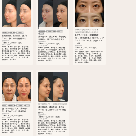
#目の下クマ除去
#グラマラスライン形成
#鼻中隔延長
#鼻骨骨切り幅寄せ
#脂肪注入
#脂肪注入
#目尻切開
#ヒアルロン酸注入
#鼻中隔延長
#脂肪注入
#鼻プロテーゼ
#鼻尖形成
目の下クマ除去（経結膜脱脂
鼻中隔延長、鼻尖形成、鼻プロ
鼻中隔延長、鼻尖形成、鼻骨骨切
術）、CRF脂肪注入（目の下）、グ
テーゼ、額こめかみ脂肪注入
り幅寄せ、額こめかみ脂肪注入
ラマラスライン形成、涙袋ヒアル
施術参考料金
施術参考料金
【通常】￥1,677,500〜
(税込)
ロン酸
【通常】￥2,029,500〜
(税込)
リスク・副作用
施術参考料金
リスク・副作用
内出血、鼻出血、鼻づまり、鼻柱の傷
【通常】￥1,202,200〜
(税込)
内出血、鼻出血、鼻づまり、鼻柱の傷
跡、鼻先、耳介の知覚低下、鼻の傾き、
リスク・副作用
跡、鼻先、耳介の知覚低下、鼻の傾き、
鼻尖部の挙上ができない、鼻の形の左右
感染、創離開、傷跡、まゆ毛の脱毛・変
鼻尖部の挙上ができない、鼻の形の左右
差、鼻先が硬くなる、鼻柱の傷跡、鼻尖
形、閉瞼障害、左右差、二重が浅くな
差、鼻先が硬くなる、鼻柱の傷跡、鼻尖
部が丸く感じる、感染、創離開、血流障
る、左右差、凹凸、しこり、脂肪壊死、
部が丸く感じる、感染、創離開、血流障
害、左右差、凹凸、しこり、ひきつれ、
あと戻り、複視、くま・たるみの残存、
害、左右差、凹凸、しこり、ひきつれ、
脂肪壊死、あと戻り
眼瞼外、アレルギー反応、痺れ、蒻麻
脂肪壊死、あと戻り
疹、かゆみ、浮腫み
#鼻中隔延長
#鼻プロテーゼ
#脂肪注入
#鼻尖形成
#脂肪注入
#鼻中隔延長
#鼻プロテーゼ
#鼻尖形成
鼻中隔延長、鼻尖形成、鼻プロ
額こめかみ脂肪注入、鼻中隔延
テーゼ、額こめかみほうれい線脂
長、鼻プロテーゼ、鼻尖形成
肪注入
施術参考料金
施術参考料金
【通常】￥1,919,500〜
(税込)
【通常】￥2,040,500〜
(税込)
リスク・副作用
リスク・副作用
内出血、鼻出血、鼻づまり、鼻柱の傷
内出血、鼻出血、鼻づまり、鼻柱の傷
跡、鼻先、耳介の知覚低下、鼻の傾き、
跡、鼻先、耳介の知覚低下、鼻の傾き、
鼻尖部の挙上ができない、鼻の形の左右
鼻尖部の挙上ができない、鼻の形の左右
差、鼻先が硬くなる、鼻柱の傷跡、鼻尖
差、鼻先が硬くなる、鼻柱の傷跡、鼻尖
部が丸く感じる、感染、創離開、血流障
部が丸く感じる、感染、創離開、血流障
害、左右差、凹凸、しこり、ひきつれ、
害、左右差、凹凸、しこり、ひきつれ、
脂肪壊死、後戻り
脂肪壊死、あと戻り