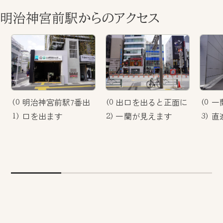
明治神宮前駅からのアクセス
明治神宮前駅7番出
出口を出ると正面に
一
(0
(0
(0
口を出ます
一蘭が見えます
直
1)
2)
3)