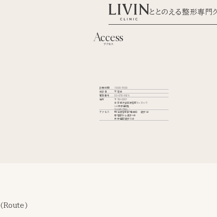
ととのえる整形専門
Access
アクセス
診療時間
10:00-19:00
休診日
不定休
電話番号
03-6712-6626
住所
〒150-0001
東京都渋谷区神宮前6−31−11
iori表参道2階
Google Maps
アクセス
明治神宮前駅7番出口 徒歩1分
原宿駅から徒歩4分
表参道駅徒歩10分
(Route)