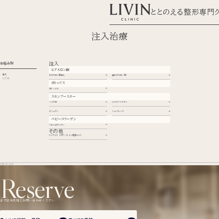
ととのえる整形専門
注入治療
お悩み別
注入
ヒアルロン酸
注入
ヒアルロン酸注入
猫ヒアルロン酸
その他
ボトックス
ボトックス
スキンブースター
ハイドロ
LIVINブースター
リジュラン
ジュベルック
ベビーコラーゲン
ベビーコラーゲン
その他
KOライト（ダウンタイム軽減LED）
TOP
注入治療
Reserve
まずはお気軽にお問い合わせください