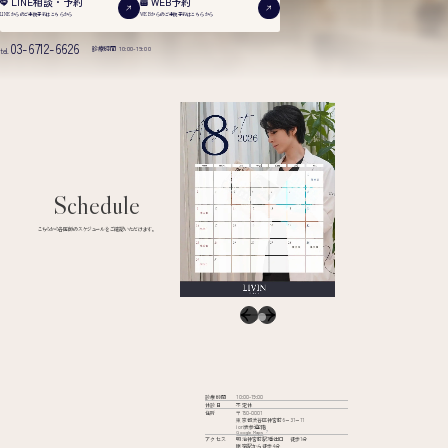
WEB予約
LINE相談・予約
WEBからのご来院予約は
こちらから
LINEからのご来院予約は
こちらから
03-6712-6626
診療時間 10:00-19:00
tel.
Schedule
こちらから各医師のスケジュールをご確認いただけます。
診療時間
10:00-19:00
休診日
不定休
住所
〒150-0001
東京都渋谷区神宮前6−31−11
iori表参道2階
Google Maps
アクセス
明治神宮前駅7番出口 徒歩1分
原宿駅から徒歩4分