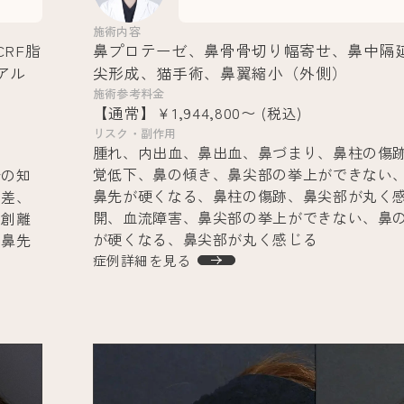
施術内容
RF脂
鼻プロテーゼ、鼻骨骨切り幅寄せ、鼻中隔
アル
尖形成、猫手術、鼻翼縮小（外側）
施術参考料金
【通常】￥1,944,800〜
(税込)
リスク・副作用
腫れ、内出血、鼻出血、鼻づまり、鼻柱の傷
覚低下、鼻の傾き、鼻尖部の挙上ができない
介の知
鼻先が硬くなる、鼻柱の傷跡、鼻尖部が丸く
右差、
開、血流障害、鼻尖部の挙上ができない、鼻
、創離
が硬くなる、鼻尖部が丸く感じる
、鼻先
症例詳細を見る