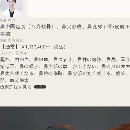
施術内容
鼻中隔延長（耳介軟骨）、鼻尖形成、鼻孔縁下降(皮膚
移植)
施術参考料金
【通常】￥1,137,400〜
(税込)
リスク・副作用
腫れ、内出血、鼻出血、鼻づまり、鼻柱の傷跡、鼻先、耳
覚低下、鼻の傾き、鼻尖部の挙上ができない、鼻の形の左
鼻先が硬くなる、鼻柱の傷跡、鼻尖部が丸く感じる、感染
開、血流障害
症例詳細を見る