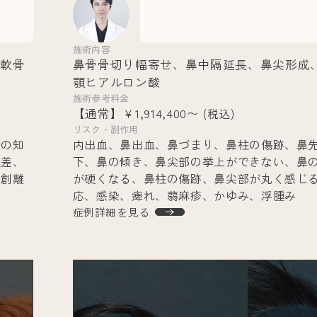
施術内容
＋軟骨
鼻骨骨切り幅寄せ、鼻中隔延長、鼻尖形成、
顎ヒアルロン酸
施術参考料金
【通常】￥1,914,400〜
(税込)
リスク・副作用
介の知
内出血、鼻出血、鼻づまり、鼻柱の傷跡、鼻
右差、
下、鼻の傾き、鼻尖部の挙上ができない、鼻
、創離
が硬くなる、鼻柱の傷跡、鼻尖部が丸く感じ
応、感染、痺れ、蒻麻疹、かゆみ、浮腫み
症例詳細を見る