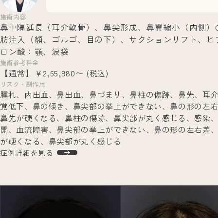
施術内容
鼻中隔延長（耳介軟骨）、鼻尖形成、鼻翼縮小（内側）C
肪注入（額、ゴルゴ、目の下）、サクションリフト、ヒ
ロン酸：顎、涙袋
施術参考料金
【通常】￥2,65,980〜
(税込)
リスク・副作用
腫れ、内出血、鼻出血、鼻づまり、鼻柱の傷跡、鼻先、耳
覚低下、鼻の傾き、鼻尖部の挙上ができない、鼻の形の左
鼻先が硬くなる、鼻柱の傷跡、鼻尖部が丸く感じる、感染
開、血流障害、鼻尖部の挙上ができない、鼻の形の左右差
が硬くなる、鼻尖部が丸く感じる
症例詳細を見る