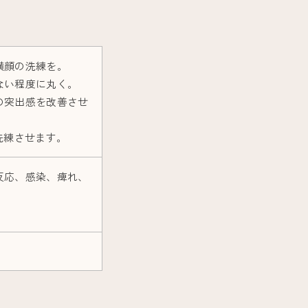
横顔の洗練を。
ない程度に丸く。
の突出感を改善させ
洗練させます。
反応、感染、痺れ、