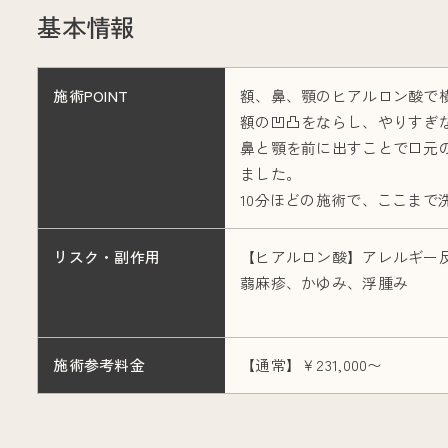
基本情報
施術POINT
額、鼻、顎のヒアルロン酸で
額の凹凸をならし、やりすぎ
鼻と顎を前に出すことで口元
ました。
10分ほどの施術で、ここまで
リスク・副作用
【ヒアルロン酸】アレルギー
蒻麻疹、かゆみ、浮腫み
施術参考料金
【通常】￥231,000〜