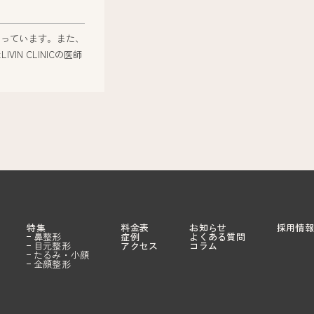
行っています。また、
 CLINICの医師
特集
料金表
お知らせ
採用情報
鼻整形
症例
よくある質問
目元整形
アクセス
コラム
たるみ・小顔
全顔整形