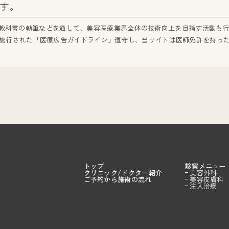
す。
医師向けの教科書の執筆などを通して、美容医療業界全体の技術向上を目指す活動も
行された「医療広告ガイドライン」遵守し、当サイトは医師免許を持ったLIVIN
トップ
診察メニュー
クリニック/ドクター紹介
美容外科
ご予約から施術の流れ
美容皮膚科
注入治療