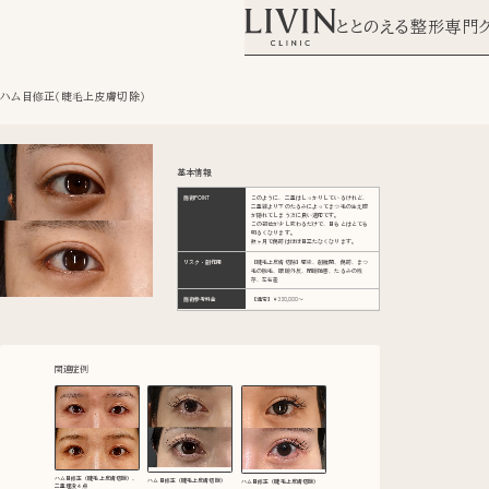
ととのえる整形専門
ハム目修正（睫毛上皮膚切除）
基本情報
施術POINT
このように、二重はしっかりしているけれど、
二重線より下のたるみによってまつ毛の生え際
が隠れてしまう方に良い適応です。
この部位が少し変わるだけで、目もとはとても
明るくなります。
数ヶ月で傷跡はほぼ目立たなくなります。
リスク・副作用
【睫毛上皮膚切除】感染、創離開、傷跡、まつ
毛の脱毛、眼瞼外反、閉瞼障害、たるみの残
存、左右差
施術参考料金
【通常】￥330,000〜
関連症例
ハム目修正（睫毛上皮膚切除）、
ハム目修正（睫毛上皮膚切除）
ハム目修正（睫毛上皮膚切除）
二重埋没４点