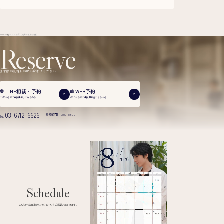
TOP
症例
ハム目修正（睫毛上皮膚切除）
Reserve
まずはお気軽にお問い合わせください
WEB予約
LINE相談・予約
WEBからのご来院予約は
こちらから
LINEからのご来院予約は
こちらから
03-6712-6626
診療時間 10:00-19:00
tel.
Schedule
こちらから各医師のスケジュールをご確認いただけます。