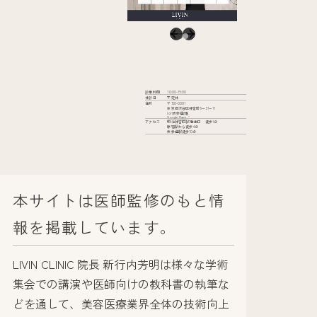
診療時間
10:00-19:00
休診日
不定休
住所
〒150-0001
東京都渋谷区神宮前6−31−11
iori表参道2階
Google Maps
アクセス
明治神宮前駅7番出口 徒歩1分
原宿駅から徒歩4分
表参道駅徒歩10分
本サイトは医師監修のもと情
報を掲載しています。
LIVIN CLINIC 院長 新行内芳明は様々な学術
集会での講演や医師向けの教科書の執筆な
どを通して、美容医療業界全体の技術向上