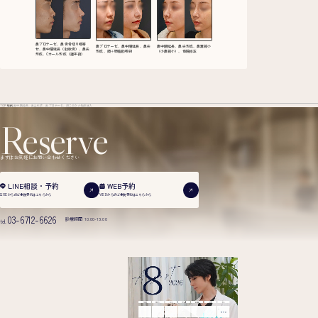
鼻プロテーゼ、鼻骨骨切り幅寄
鼻プロテーゼ、鼻中隔延長、鼻尖
鼻中隔延長、鼻尖形成、鼻翼縮小
せ、鼻中隔延長（肋軟骨）、鼻尖
形成、頬＋顎脂肪吸引
（小鼻縮小）、他院修正
形成、Cカール形成（猫手術）
TOP
症例
鼻中隔延長、鼻尖形成、鼻プロテーゼ、額こめかみ脂肪注入
Reserve
まずはお気軽にお問い合わせください
WEB予約
LINE相談・予約
WEBからのご来院予約は
こちらから
LINEからのご来院予約は
こちらから
03-6712-6626
診療時間 10:00-19:00
tel.