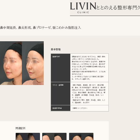
ととのえる整形専門
鼻中隔延長、鼻尖形成、鼻プロテーゼ、額こめかみ脂肪注入
基本情報
施術POINT
額脂肪注入による丸いおでこから、鼻筋～鼻先
と美しいS字ラインが形成されました。
鼻先の高さがかなり出ているものの、鼻翼の付
け根からしっかり変化しているため、鼻が高す
ぎるように見えずに中顔面の立体感が得られる
ようになっています。
お鼻の施術で顔全体の印象が変わり、とても垢
抜けましたね！
しっかり変化してもあくまで自然に顔に馴染
む、ナチュラル劇変です。
リスク・副作用
【鼻】内出血、鼻出血、鼻づまり、鼻柱の傷
跡、鼻先、耳介の知覚低下、鼻の傾き、鼻尖部
の挙上ができない、鼻の形の左右差、鼻先が硬
くなる、鼻柱の傷跡、鼻尖部が丸く感じる、感
染、創離開、血流障害、左右差、凹凸、しこ
り、ひきつれ
【脂肪注入】感染、傷跡、左右差、凹凸、しこ
り、脂肪壊死、あと戻り
施術参考料金
【通常】￥1,677,500〜
関連症例