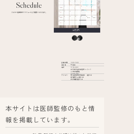
Schedule
こちらから各医師のスケジュールをご確認いただけます。
診療時間
10:00-19:00
休診日
不定休
住所
〒150-0001
東京都渋谷区神宮前6−31−11
iori表参道2階
Google Maps
アクセス
明治神宮前駅7番出口 徒歩1分
原宿駅から徒歩4分
表参道駅徒歩10分
本サイトは医師監修のもと情
報を掲載しています。