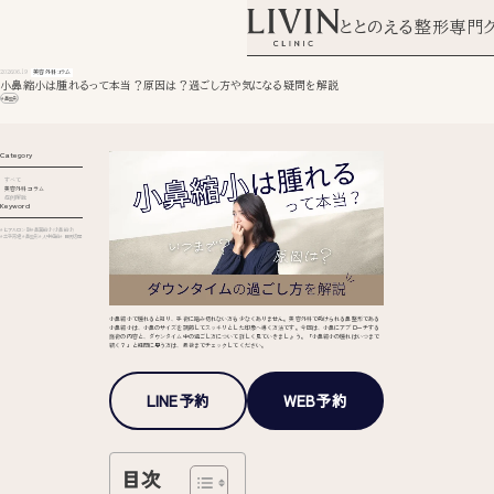
ととのえる整形専門
2026.06.19
美容外科コラム
小鼻縮小は腫れるって本当？原因は？過ごし方や気になる疑問を解説
#鼻整形
Category
すべて
美容外科コラム
症例解説
Keyword
#ヒアルロン酸
#鼻翼縮小 (小鼻縮小)
#土手再建
#鼻整形
#人中短縮
#目尻切開
小鼻縮小で腫れると知り、手術に踏み切れない方も少なくありません。美容外科で受けられる鼻整形である
小鼻縮小は、小鼻のサイズを調節してスッキリとした印象へ導く方法です。今回は、小鼻にアプローチする
施術の内容と、ダウンタイム中の過ごし方について詳しく見ていきましょう。「小鼻縮小の腫れはいつまで
続く？」と疑問に思う方は、最後までチェックしてください。
LINE予約
WEB予約
目次