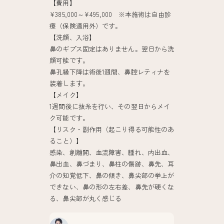
【費用】
¥385,000～¥495,000 ※本施術は自由診
療（保険適用外）です。
【洗顔、入浴】
鼻のギプス固定はありません。翌日から洗
顔可能です。
鼻孔縁下降は術後1週間、鼻腔レティナを
装着します。
【メイク】
1週間後に抜糸を行い、その翌日からメイ
ク可能です。
【リスク・副作用（起こり得る可能性のあ
ること）】
感染、創離開、血流障害、腫れ、内出血、
鼻出血、鼻づまり、鼻柱の傷跡、鼻先、耳
介の知覚低下、鼻の傾き、鼻尖部の挙上が
できない、鼻の形の左右差、鼻先が硬くな
る、鼻尖部が丸く感じる