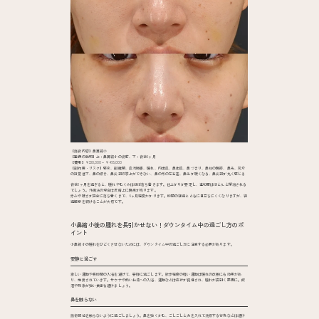
【施術内容】鼻翼縮小
【画像の説明】上：鼻翼縮小の術前、下：術後3ヶ月
【費用】¥330,000～¥495,000
【副作用・リスク】感染、創離開、血流障害、腫れ、内出血、鼻出血、鼻づまり、鼻柱の傷跡、鼻先、耳介
の知覚低下、鼻の傾き、鼻尖部の挙上ができない、鼻の形の左右差、鼻先が硬くなる、鼻尖部が丸く感じる
術後3ヶ月を過ぎると、腫れやむくみはほぼ落ち着きます。仕上がりが安定し、違和感はほとんど解消される
でしょう。外側法の場合は皮膚上に傷痕が残ります。
赤みや硬さが完全に落ち着くまで、6ヶ月程度かかります。時間の経過とともに目立ちにくくなりますが、経
過観察を続けることが大切です。
小鼻縮小後の腫れを長引かせない！ダウンタイム中の過ごし方のポ
イント
小鼻縮小の腫れをひどくさせないためには、ダウンタイム中の過ごし方に注意する必要があります。
安静に過ごす
激しい運動や長時間の入浴を避けて、安静に過ごします。散歩程度の軽い運動は腫れの改善にも効果があ
り、推奨されています。サウナや熱いお湯への入浴、運動などは血行が促進され、腫れが長引く要因に。飲
酒や刺激が強い食事も避けましょう。
鼻を触らない
施術部位を触らないように過ごしましょう。鼻を強くかむ、ごしごしと力を入れて洗顔する行為などは避け