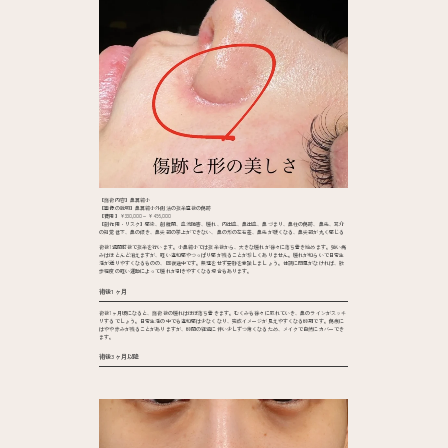
【施術内容】鼻翼縮小
【画像の説明】鼻翼縮小外側法の抜糸直後の傷跡
【費用】¥330,000～¥495,000
【副作用・リスク】感染、創離開、血流障害、腫れ、内出血、鼻出血、鼻づまり、鼻柱の傷跡、鼻先、耳介
の知覚低下、鼻の傾き、鼻尖部の挙上ができない、鼻の形の左右差、鼻先が硬くなる、鼻尖部が丸く感じる
術後1週間前後で抜糸を行います。小鼻縮小では抜糸後から、大きな腫れが徐々に落ち着き始めます。強い痛
みはほとんど消えますが、軽い違和感やつっぱり感が残ることが珍しくありません。腫れが和らいで日常生
活が送りやすくなるものの、回復途中です。無理をせず安静を意識しましょう。体調に問題がなければ、散
歩程度の軽い運動によって腫れが引きやすくなる場合もあります。
術後1ヶ月
術後1ヶ月頃になると、施術後の腫れはほぼ落ち着きます。むくみも徐々に取れていき、鼻のラインがスッキ
リするでしょう。日常生活の中でも違和感は少なくなり、完成イメージが見えやすくなる時期です。傷痕に
はやや赤みが残ることがありますが、時間の経過に伴い少しずつ薄くなるため、メイクで自然にカバーでき
ます。
術後3ヶ月以降