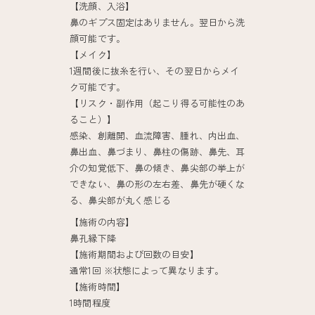
【洗顔、入浴】
鼻のギプス固定はありません。翌日から洗
顔可能です。
【メイク】
1週間後に抜糸を行い、その翌日からメイ
ク可能です。
【リスク・副作用（起こり得る可能性のあ
ること）】
感染、創離開、血流障害、腫れ、内出血、
鼻出血、鼻づまり、鼻柱の傷跡、鼻先、耳
介の知覚低下、鼻の傾き、鼻尖部の挙上が
できない、鼻の形の左右差、鼻先が硬くな
る、鼻尖部が丸く感じる
【施術の内容】
鼻孔縁下降
【施術期間および回数の目安】
通常1回 ※状態によって異なります。
【施術時間】
1時間程度