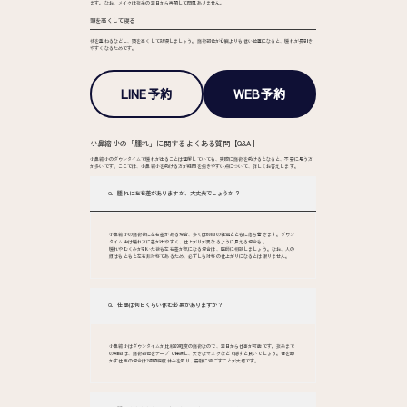
ます。なお、メイクは抜糸の翌日から再開して問題ありません。
頭を高くして寝る
枕を重ねるなどし、頭を高くして就寝しましょう。施術部位が心臓よりも低い位置になると、腫れが長引き
やすくなるためです。
LINE予約
WEB予約
小鼻縮小の「腫れ」に関するよくある質問【Q&A】
小鼻縮小のダウンタイムで腫れが出ることは理解していても、実際に施術を受けるとなると、不安に思う方
が多いです。ここでは、小鼻縮小を受ける方が疑問を抱きやすい点について、詳しくお答えします。
Q．腫れに左右差がありますが、大丈夫でしょうか？
小鼻縮小の施術後に左右差がある場合、多くは時間の経過とともに落ち着きます。ダウン
タイム中は腫れ方に差が出やすく、仕上がりが異なるように見える場合も。
腫れやむくみが引いた後も左右差が気になる場合は、医師に相談しましょう。なお、人の
顔はもともと左右非対称であるため、必ずしも対称の仕上がりになるとは限りません。
Q．仕事は何日くらい休む必要がありますか？
小鼻縮小はダウンタイムが比較的軽度の施術なので、翌日から仕事が可能です。抜糸まで
の期間は、施術部位をテープで保護し、大きなマスクなどで隠すと良いでしょう。体を動
かす仕事の場合は1週間程度休みを取り、安静に過ごすことが大切です。