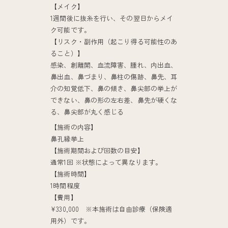
【メイク】
1週間後に抜糸を行い、その翌日からメイ
ク可能です。
【リスク・副作用（起こり得る可能性のあ
ること）】
感染、創離開、血流障害、腫れ、内出血、
鼻出血、鼻づまり、鼻柱の傷跡、鼻先、耳
介の知覚低下、鼻の傾き、鼻尖部の挙上が
できない、鼻の形の左右差、鼻先が硬くな
る、鼻尖部が丸く感じる
【施術の内容】
鼻孔縁挙上
【施術期間および回数の目安】
通常1回 ※状態によって異なります。
【施術時間】
1時間程度
【費用】
¥330,000 ※本施術は自由診療（保険適
用外）です。