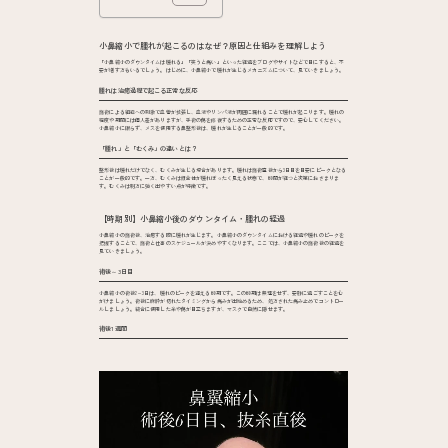
小鼻縮小で腫れが起こるのはなぜ？原因と仕組みを理解しよう
「小鼻縮小のダウンタイムは腫れる」「笑うと痛い」といった経過をブログやサイトなどで目にすると、不
安が増す方もいるでしょう。はじめに、小鼻縮小で腫れが生じるメカニズムについて、見ていきましょう。
腫れは治癒過程で起こる正常な反応
施術による組織への刺激で血管が拡張し、血液やリンパ液が周囲に漏れることで腫れが起こります。腫れの
程度や期間には個人差がありますが、手術の傷を修復するための正常な反応ですので、安心してください。
小鼻縮小に限らず、メスを使用する鼻整形後は、腫れが生じることが一般的です。
「腫れ」と「むくみ」の違いとは？
整形後は腫れだけでなく、むくみが生じる場合があります。腫れは施術直後から3日目を目安にピークとなる
ことが一般的です。一方、むくみは顔全体が腫れぼったく見える状態で、時間が経つと次第におさまりま
す。むくみは朝方に強く出やすい点が特徴です。
【時期別】小鼻縮小後のダウンタイム・腫れの経過
小鼻縮小の施術後、治癒する際に腫れが生じます。小鼻縮小のダウンタイムにおける経過や腫れのピークを
把握することで、施術と仕事のスケジュールが決めやすくなります。ここでは、小鼻縮小の施術後の経過を
見ていきましょう。
術後～3日目
小鼻縮小の術後2～3日は、腫れのピークを迎える時期です。この時期は無理をせず、安静に過ごすことを心
がけましょう。術後に麻酔が切れたタイミングから痛みが出始めるため、処方された痛み止めでコントロー
ルしましょう。縫合に使用した糸や傷が目立ちますが、マスクで自然に隠せます。
術後1週間