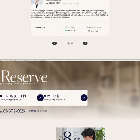
Supervisor of this article
新行内 芳明
院長
SHINGYOCHI
Yoshiaki
LIVIN CLINICの院長を務める形成外科・美容外科の専門医。順天堂大学医学部卒業後、医局長や副院長として豊富な経験を積み、
2025年より現職に就任。鼻や目元の整形、豊胸手術などを得意とし、国内外の患者から信頼を集めている。「患者一人ひとりの美し
さを最大限に引き出す」を信念に、高い技術と丁寧な施術で質の高い治療を提供している。 LIVIN CLINIC院長、形成外科専門医、美
容外科専門医JSAPS、医学博士、順天堂大学形成外科非常勤助教。
この記事をシェア
Xでシェア
Facebookでシェア
LINEでシェア
リンクをコピー
一覧へ戻る
TOP
コラム
小鼻縮小は腫れるって本当？原因は？過ごし方や気になる疑問を解説
Reserve
まずはお気軽にお問い合わせください
WEB予約
LINE相談・予約
WEBからのご来院予約は
こちらから
LINEからのご来院予約は
こちらから
03-6712-6626
診療時間 10:00-19:00
tel.