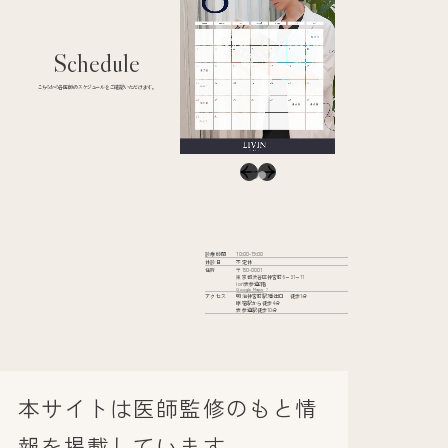
Schedule
こちらから各医師のスケジュールをご確認いただけます。
診療時間
10:00-19:00
休診日
不定休
住所
〒150-0001
東京都渋谷区神宮前6−31−11
iori表参道2階
Google Maps
アクセス
明治神宮前駅7番出口 徒歩1分
原宿駅から徒歩4分
表参道駅徒歩10分
本サイトは医師監修のもと情
報を掲載しています。