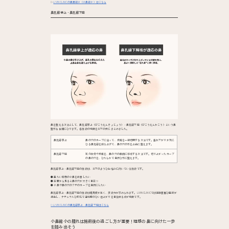
▷
LIVIN CLINICの鼻翼縮小（小鼻縮小）はこちら
鼻孔縁挙上・鼻孔縁下降
鼻を整える方法として、鼻孔縁挙上（びこうえんきょじょう）・鼻孔縁下降（びこうえんかこう）という鼻
整形も候補になります。各施術の特徴を以下の表にまとめました。
鼻孔縁挙上
鼻の穴のカーブに沿って、皮膚を一部切開する方法です。垂れ下がりが気に
なる鼻孔縁を持ち上げて、鼻の穴の形を上品に整えます。
鼻孔縁下降
耳介軟骨や皮膚を、鼻の穴の裏側に移植する方法です。切り上がったカーブ
の鼻の穴を、なだらかで自然な形に整えます。
鼻孔縁挙上・鼻孔縁下降の施術は、以下のようなお悩みに向いている施術です。
● 重たい印象の小鼻を改善したい
● 正面から見ると鼻の穴が大きく目立つ
● 小鼻や鼻の穴のフチのカーブを自然にしたい
鼻孔縁挙上・鼻孔縁下降の施術は難易度が高く、技術力が求められます。LIVIN CLINICでは経験豊富な医師が
担当し、ナチュラルな変化で違和感のない仕上がりを目指せる点が特徴です。
▷LIVIN CLINICの鼻孔縁挙上・鼻孔縁下降はこちら
小鼻縮小の腫れは施術後の過ごし方が重要！理想の鼻に向けた一歩
を踏み出そう