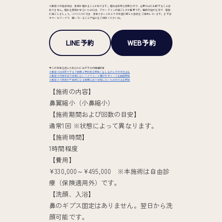
小鼻縮小の施術後は、患部が腫れることがあります。腫れは正常な反応なので、必要以上に心配することは
ありません。腫れを長引かせないためには、ダウンタイムの過ごし方が重要です。医師の指示を守り、安静
に過ごしましょう。LIVIN CLINICでは、患者さま一人ひとりの希望に応じた施術をご提供しています。まずは
カウンセリングで、困っていることや悩みをご相談くださいね。
LINE予約
WEB予約
▼この記事を読んだあなたにおすすめの関連記事
小鼻縮小は後戻りする？原因と予防策を解説｜もしものときの対処法も
小鼻縮小の再手術で後悔しない！クリニック選びのポイントを徹底解説
小鼻縮小で笑顔が不自然になる原因とは？後悔しないための方法を解説
【施術の内容】
鼻翼縮小（小鼻縮小）
【施術期間および回数の目安】
通常1回 ※状態によって異なります。
【施術時間】
1時間程度
【費用】
¥330,000～¥495,000 ※本施術は自由診
療（保険適用外）です。
【洗顔、入浴】
鼻のギプス固定はありません。翌日から洗
顔可能です。