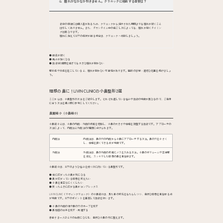
Q．腫れがなかなか引きません。クリニックに相談する目安は？
術後の回復には個人差があるため、クリニックから提示された期間よりも腫れが続くこと
は珍しくありません。また、ダウンタイム中の過ごし方によっても、腫れが引くタイミン
グは異なります。
腫れに加えて以下の症状が出る場合は、クリニックへ相談しましょう。
● 出血が続く
● 痛みが強くなる
● 施術後2週間を過ぎても大きな腫れが引かない
感染症や炎症を起こしていると、腫れが引かない可能性があります。医師の診察・適切な処置を受けましょ
う。
理想の鼻に！LIVIN CLINICの小鼻整形2選
ここからは、小鼻整形の方法をご紹介します。それぞれ適している悩みや施術の特徴が異なるので、ご自身
に合う方法を選ぶ際に参考にしてください。
鼻翼縮小（小鼻縮小）
小鼻縮小とは、小鼻の内側・外側の皮膚を切除し、小鼻の大きさや横幅を調整する施術です。アプローチの
方法によって、内側法と外側法の2種類に分けられます。
内側法
内側法は、鼻の穴の内側から小鼻にアプローチする方法。鼻の穴を小さく
し、横幅を狭くできる点が特徴です。
外側法
外側法は、鼻の外側の皮膚にメスを入れる方法。小鼻のボリュームや立体感
を抑え、スッキリした印象の鼻を目指せます。
小鼻縮小は、以下のような悩みを持つ方に向いている鼻整形です。
● 横に広がった小鼻が気になる
● 鼻が広がっている印象を変えたい
● 小鼻を目立ちにくくしたい
● 笑ったときに広がる鼻がコンプレックス
LIVIN CLINIC（リヴィンクリニック）の小鼻縮小は、見た目の変化をもたらしつつ、自然な印象を目指せる点
が特徴です。以下のポイントを重視して施術を行います。
● 小鼻の外側の溝や鼻の穴のカーブを残す
● 鼻腔底の土手を残す・再建する
患者さま一人ひとりのお顔になじむ、自然な小鼻の形に整えます。