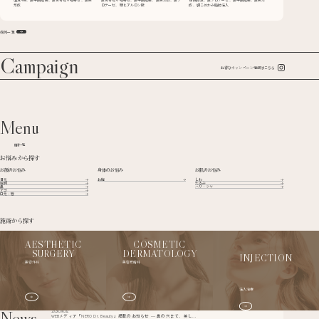
形成
ロテーゼ、顎ヒアルロン酸
成、額こめかみ脂肪注入
症例一覧
Campaign
お得なキャンペーン情報はこちら
Menu
施術一覧
お悩みから探す
お顔のお悩み
身体のお悩み
お肌のお悩み
目元
お胸
しわ
輪郭
たるみ
鼻
ハリ・ツヤ
アゴ
口元・唇
施術から探す
AESTHETIC
COSMETIC
SURGERY
DERMATOLOGY
INJECTION
美容外科
美容皮膚科
注入治療
News
2026.06.02
WEBメディア「NERO Dr. Beauty」掲載のお知らせ ― 鼻の穴まで、美しさをデザインする