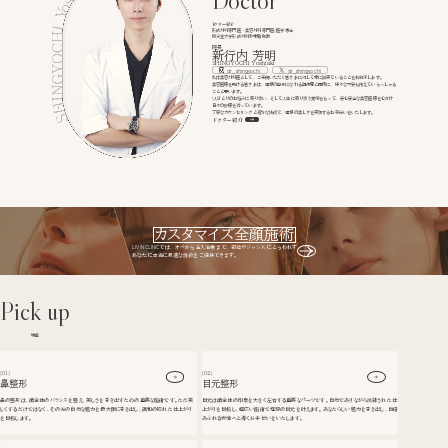
Doctor
ドクター紹介
形成外科専門医・美容外科専門医/医学博士
順天堂大学形成外科非常勤助教
院長
新行内 芳明
SHINGYOCHI
Yoshiaki
dr_shingyochi
dr_shingyochi
私は美容外科医として、ご来院いただく皆さまに対して常に誠実でいることをお約束します。
美容医療を受ける皆さまは、理想の自分になれる期待感と同時に、様々な不安も抱えていらっしゃる
ことと思います。
1人ひとりのお悩みに寄り添い、そして人生に寄り添う覚悟をもって、安心安全な美容医療を心がけ
日々の診療を行っています。
丁寧なカウンセリングと確かな技術で、理想の美しさを実現するお手伝いをいたします。
ドクター紹介
カスタマイズ全顔施術
LIVIN CLINICでは、オペから注入治療まで、
部位やジャンルにとらわれず
あなたに本当に最適な施術をご提供できます。
Pick up
特集
(01)
(02)
鼻整形
目元整形
鼻の整形は、顔全体のバランスを整え、美しさを引き出すための重要な施術です。ただ美
目元は顔全体の印象を大きく左右する重要なパーツです。自然でありながら洗練された仕
しくするだけではなく、その方の自然な魅力を最大限に引き出し、調和の取れた仕上がり
上がりを目指し、幅広い施術で理想の目元を叶えます。あなたらしい魅力を引き出し、自信
を目指します。
あふれる表情へと導くお手伝いをいたします。