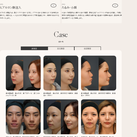
(03)
(04)
ヒアルロン酸注入
たるみ・小顔
ヒアルロン酸注入は、肌にハリやうるおいを与え、シワやたるみを目立たなくする手軽な治
たるみ・小顔整形は、顔のたるみや脂肪、骨格によるフェイスラインの悩みを改善し、小顔を
療です。当院では、一人ひとりのご要望に合わせて丁寧に施術を行い、理想の仕上がりを
実現する美容施術です。当院では、高周波治療や注入施術から切開手術まで、患者様に最
サポートします。
適な治療プランをご提案します。
Case
症例一覧
鼻整形
目元整形
全顔整形
鼻中隔延長、鼻尖形成、鼻プロテーゼ、額こめか
鼻中隔延長、鼻尖形成、鼻骨骨切り幅寄せ、鼻翼
鼻中隔延長、鼻尖形成、鼻骨骨切り幅寄せ、鼻翼
みヒアルロン酸
縮小（内外）
縮小（内外）
埋没4点、鼻中隔延長、鼻骨骨切り幅寄せ、鼻尖
鼻骨骨切り幅寄せ、鼻中隔延長、鼻尖形成、鼻プ
他院修正、鼻プロテーゼ、鼻中隔延長、鼻尖形