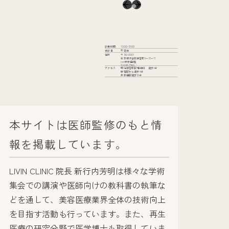
診療時間
10:00-19:00
休診日
不定休
住所
〒150-0001
東京都渋谷区神宮前6−31−11
iori表参道2階
Google Maps
アクセス
明治神宮前駅7番出口 徒歩1分
原宿駅から徒歩4分
表参道駅徒歩10分
本サイトは医師監修のもと情
報を掲載しています。
LIVIN CLINIC 院長 新行内芳明は様々な学術
集会での講演や医師向けの教科書の執筆な
どを通して、美容医療業界全体の技術向上
を目指す活動も行っています。また、再生
医療の研究分野で医学博士も取得していま