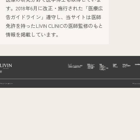
す。2018年6月に改正・施行された「医療広
告ガイドライン」遵守し、当サイトは医師
免許を持ったLIVIN CLINICの医師監修のもと
情報を掲載しています。
トップ
診察メニュー
特集
料金表
お知らせ
採用情報
クリニック/ドクター紹介
美容外科
鼻整形
症例
よくある質問
ご予約から施術の流れ
美容皮膚科
目元整形
アクセス
コラム
注入治療
たるみ・小顔
全顔整形
プライバシーポリシー
© Livin clinic