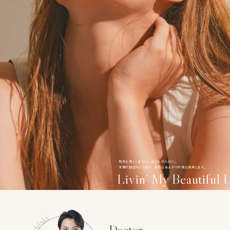
毎日を美しく生きたい
あなたのために。
本来の顔立ちに似合う、
自然な仕上がりの美を実現します。
Livin’ My Beautiful L