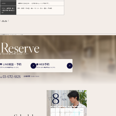
メイク
1週間後に抜糸を行い、その翌日からメイク可能です。
リスク・副作用（起こ
感染・傷跡・左右差・痛み・むくみ・赤み・腫れ・内出血
り得る可能 性のあるこ
と）
一覧へ戻る
TOP
美容外科
鷲鼻（わし鼻）修正・ハンプ切除
Reserve
まずはお気軽にお問い合わせください
WEB予約
LINE相談・予約
WEBからのご来院予約は
こちらから
LINEからのご来院予約は
こちらから
03-6712-6626
診療時間 10:00-19:00
tel.