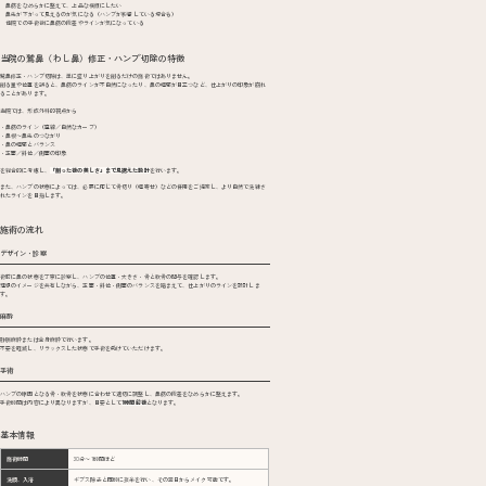
鼻筋をなめらかに整えて、上品な横顔にしたい
鼻先が下がって見えるのが気になる（ハンプが影響している場合も）
他院での手術後に鼻筋の段差やラインが気になっている
当院の鷲鼻（わし鼻）修正・ハンプ切除の特徴
鷲鼻修正・ハンプ切除は、単に盛り上がりを削るだけの施術ではありません。
削る量や位置を誤ると、鼻筋のラインが不自然になったり、鼻の幅感が目立つなど、仕上がりの印象が崩れ
ることがあります。
当院では、形成外科的視点から
・鼻筋のライン（直線／自然なカーブ）
・鼻根〜鼻先のつながり
・鼻の幅感とバランス
・正面／斜位／側面の印象
を総合的に考慮し、
「削った後の美しさ」まで見据えた設計
を行います。
また、ハンプの状態によっては、必要に応じて骨切り（幅寄せ）などの併用をご提案し、より自然で洗練さ
れたラインを目指します。
施術の流れ
デザイン・診察
術前に鼻の状態を丁寧に診察し、ハンプの位置・大きさ・骨と軟骨の関与を確認します。
理想のイメージを共有しながら、正面・斜位・側面のバランスを踏まえて、仕上がりのラインを設計しま
す。
麻酔
静脈麻酔または全身麻酔で行います。
不安を軽減し、リラックスした状態で手術を受けていただけます。
手術
ハンプの原因となる骨・軟骨を状態に合わせて適切に調整し、鼻筋の段差をなめらかに整えます。
手術時間は内容により異なりますが、目安として
1時間前後
となります。
基本情報
施術時間
30分〜1時間ほど
洗顔、入浴
ギプス除去と同時に抜糸を行い、その翌日からメイク可能です。