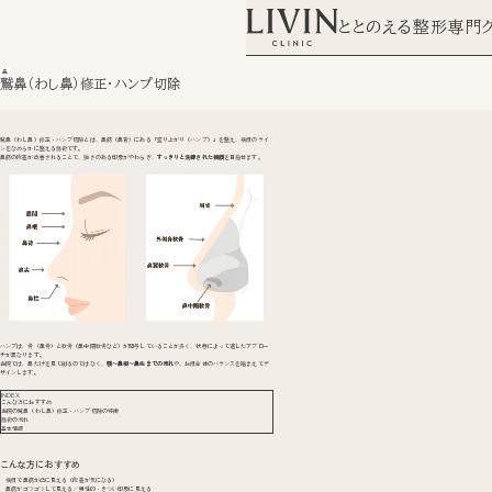
ととのえる整形専門
鼻
鷲鼻（わし鼻）修正・ハンプ切除
鷲鼻（わし鼻）修正・ハンプ切除とは、鼻筋（鼻背）にある「盛り上がり（ハンプ）」を整え、横顔のライ
ンをなめらかに整える施術です。
鼻筋の段差が改善されることで、強さのある印象がやわらぎ、
すっきりと洗練された横顔
を目指せます。
ハンプは、骨（鼻骨）と軟骨（鼻中隔軟骨など）が関与していることが多く、状態によって適したアプロー
チが異なります。
当院では、鼻だけを見て削るのではなく、
額〜鼻根〜鼻先までの流れ
や、お顔全体のバランスを踏まえてデ
ザインします。
INDEX
こんな方におすすめ
当院の鷲鼻（わし鼻）修正・ハンプ切除の特徴
施術の流れ
基本情報
こんな方におすすめ
横顔で鼻筋が凸に見える（段差が気になる）
鼻筋がゴツゴツして見える／男性的・きつい印象に見える