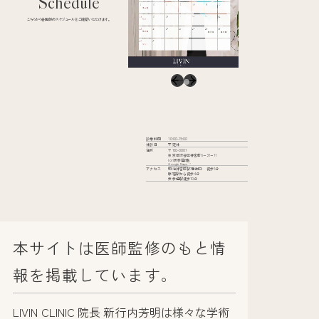
Schedule
こちらから各医師のスケジュールをご確認いただけます。
診療時間
10:00-19:00
休診日
不定休
住所
〒150-0001
東京都渋谷区神宮前6−31−11
iori表参道2階
Google Maps
アクセス
明治神宮前駅7番出口 徒歩1分
原宿駅から徒歩4分
表参道駅徒歩10分
本サイトは医師監修のもと情
報を掲載しています。
LIVIN CLINIC 院長 新行内芳明は様々な学術