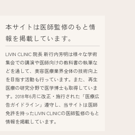
本サイトは医師監修のもと情
報を掲載しています。
LIVIN CLINIC 院長 新行内芳明は様々な学術
集会での講演や医師向けの教科書の執筆な
どを通して、美容医療業界全体の技術向上
を目指す活動も行っています。また、再生
医療の研究分野で医学博士も取得していま
す。2018年6月に改正・施行された「医療広
告ガイドライン」遵守し、当サイトは医師
免許を持ったLIVIN CLINICの医師監修のもと
情報を掲載しています。