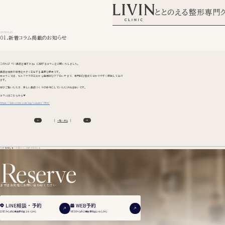
ととのえる整形専門
2025.08.28
01.新着コラム掲載のお知らせ
このたび「01.鼻筋を通す方法」に関するコラムを公開いたしました。
鼻筋は横顔の印象を大きく左右する重要な要素です。
本コラムでは、セルフケアの工夫から医療的なアプローチまで、専門的な視点で分かりやすく解説しており
ます。
ぜひご覧いただき、美しい鼻筋づくりの参考にしていただければ幸いです。
コラムはこちらから▼
https://livin-clinic.com/wp/
column
/1784/
一覧へ戻る
TOP
お知らせ
01.新着コラム掲載のお知らせ
Reserve
まずはお気軽にお問い合わせください
WEB予約
LINE相談・予約
WEBからのご来院予約は
こちらから
LINEからのご来院予約は
こちらから