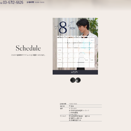
03-6712-6626
診療時間 10:00-19:00
tel.
Schedule
こちらから各医師のスケジュールをご確認いただけます。
診療時間
10:00-19:00
休診日
不定休
住所
〒150-0001
東京都渋谷区神宮前6−31−11
iori表参道2階
Google Maps
アクセス
明治神宮前駅7番出口 徒歩1分
原宿駅から徒歩4分
表参道駅徒歩10分