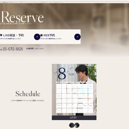
TOP
お知らせ
全国の美容クリニック情報メディア CLINIC GUIDEにて、新行内院長のインタビューが掲載されました
Reserve
まずはお気軽にお問い合わせください
WEB予約
LINE相談・予約
WEBからのご来院予約は
こちらから
LINEからのご来院予約は
こちらから
03-6712-6626
診療時間 10:00-19:00
tel.
Schedule
こちらから各医師のスケジュールをご確認いただけます。