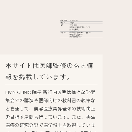
診療時間
10:00-19:00
休診日
不定休
住所
〒150-0001
東京都渋谷区神宮前6−31−11
iori表参道2階
Google Maps
アクセス
明治神宮前駅7番出口 徒歩1分
原宿駅から徒歩4分
表参道駅徒歩10分
本サイトは医師監修のもと情
報を掲載しています。
LIVIN CLINIC 院長 新行内芳明は様々な学術
集会での講演や医師向けの教科書の執筆な
どを通して、美容医療業界全体の技術向上
を目指す活動も行っています。また、再生
医療の研究分野で医学博士も取得していま