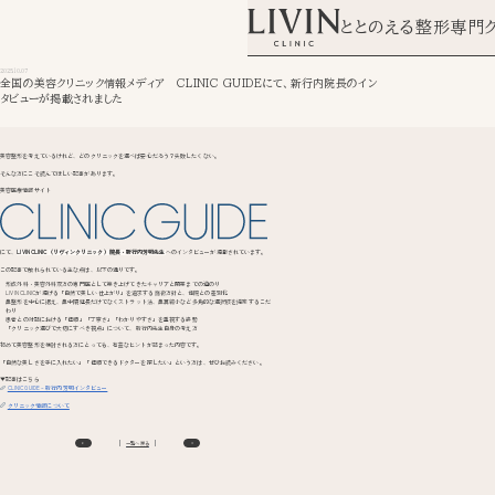
ととのえる整形専門
2025.10.07
全国の美容クリニック情報メディア CLINIC GUIDEにて、新行内院長のイン
タビューが掲載されました
美容整形を考えているけれど、どのクリニックを選べば安心だろう？失敗したくない。
そんな方にこそ読んでほしい記事があります。
美容医療情報サイト
にて、
LIVIN CLINIC（リヴィンクリニック）院長・新行内芳明先生
へのインタビューが掲載されています。
この記事で触れられている主な点は、以下の通りです。
形成外科・美容外科双方の専門医として築き上げてきたキャリアと開業までの道のり
LIVIN CLINICが掲げる「自然で美しい仕上がり」を追求する施術方針と、他院との差別化
鼻整形を中心に据え、鼻中隔延長だけでなくストラット法、鼻翼縮小など多角的な選択肢を提案するこだ
わり
患者との対話における「信頼」「丁寧さ」「わかりやすさ」を重視する姿勢
「クリニック選びで大切にすべき視点」について、新行内先生自身の考え方
初めて美容整形を検討される方にとっても、有益なヒントが詰まった内容です。
「自然な美しさを手に入れたい」「信頼できるドクターを探したい」という方は、ぜひお読みください。
▼記事はこちら
CLINIC GUIDE – 新行内芳明インタビュー
クリニック情報について
一覧へ戻る