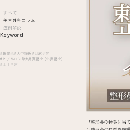
すべて
美容外科コラム
症例解説
Keyword
#鼻整形
#人中短縮
#目尻切開
#ヒアルロン酸
#鼻翼縮小 (小鼻縮小)
#土手再建
「整形鼻の特徴に当
い整形鼻の特徴を解