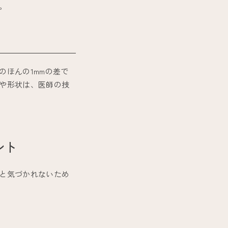
。
ほんの1mmの差で
や形状は、医師の技
ント
と気づかれないため